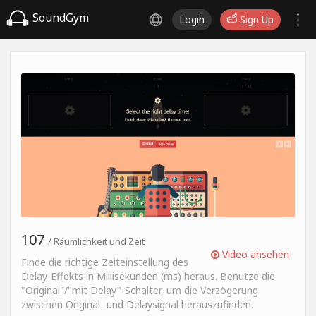
SoundGym
Login
Sign Up
107
/ Räumlichkeit und Zeit
Video ansehen
Finde die richtige Zeiteinstellung des
Delay-Effekts in Millisekunden (ms) heraus. Benutze die
"Original"/"mit Delay"-Schalter, um die Verzögerung
zwischen Original- und Delaysignal herauszufinden.