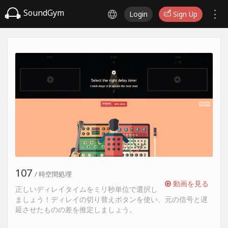
SoundGym
Login
Sign Up
107
/ 時空間処理
動画を見る
正しいディレイタイムをミリ秒単位で選択し
ましょう！ディレイの切り替えボタンを使い、元の信号と遅
延させたものの差を推定しましょう。