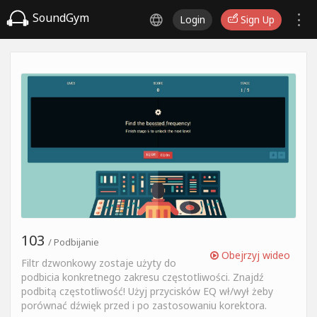
SoundGym
Login
Sign Up
103
/ Podbijanie
Obejrzyj wideo
Filtr dzwonkowy zostaje użyty do
podbicia konkretnego zakresu częstotliwości. Znajdź
podbitą częstotliwość! Użyj przycisków EQ wł/wył żeby
porównać dźwięk przed i po zastosowaniu korektora.