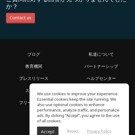
か？
Contact us
ブログ
私達について
教育機関
パートナーシップ
プレスリリース
ヘルプセンター
スペース
利用規約
We use cookies to improve your experience.
Essential cookies keep the site running. We
フリースクール
プライバシーポリシー
also use optional cookies to enhance
performance, analyze traffic, and personalize
ads. By clicking “Accept”, you agree to the use
of all cookies.
Reject
Privacy Policy
Accept
SoundGym, All reserved © 2026