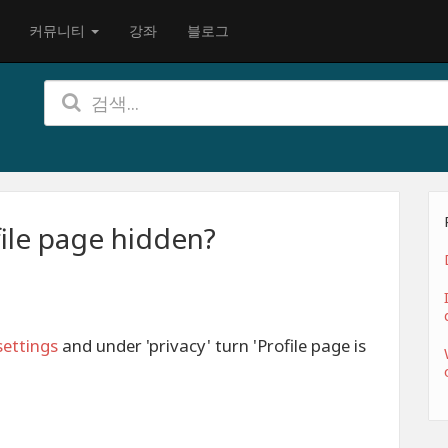
커뮤니티
강좌
블로그
ile page hidden?
settings
and under 'privacy' turn 'Profile page is