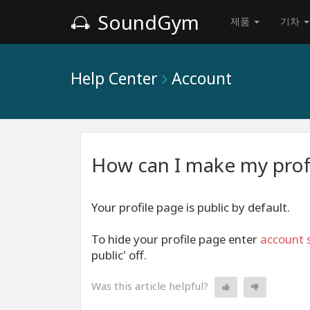
SoundGym
제품
기차
Help Center
Account
How can I make my prof
Your profile page is public by default.
To hide your profile page enter
account 
public' off.
Was this article helpful?