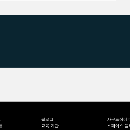
블로그
사운드짐에 
오
교육 기관
스페이스 둘
를