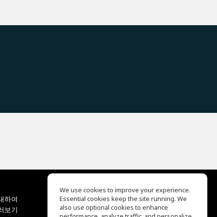
We use cookies to improve your experience.
대하여
Essential cookies keep the site running. We
EQ Ear Training
also use optional cookies to enhance
러보기
Drum Machine
performance, analyze traffic, and personalize