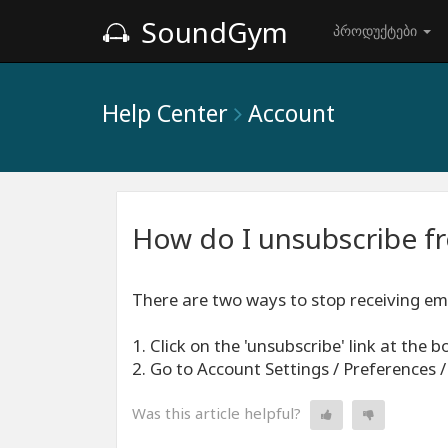
SoundGym
პროდუქტები
Help Center
Account
How do I unsubscribe f
There are two ways to stop receiving ema
1. Click on the 'unsubscribe' link at the 
2. Go to Account Settings / Preferences /
Was this article helpful?