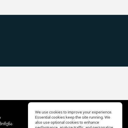
We use cookies to improve your experience.
ბ
Essential cookies keep the site running. We
EQ Ear Training
also use optional cookies to enhance
მოჩენა
Drum Machine
performance, analyze traffic, and personalize