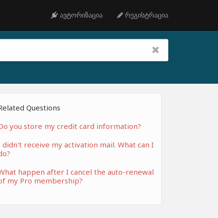
ავტორიზაცია
რეგისტრაცია
Related Questions
Do you store my credit card information?
I didn't receive my activation mail. What can I
do?
What happen after I cancel the auto-renewal
of my Pro membership?