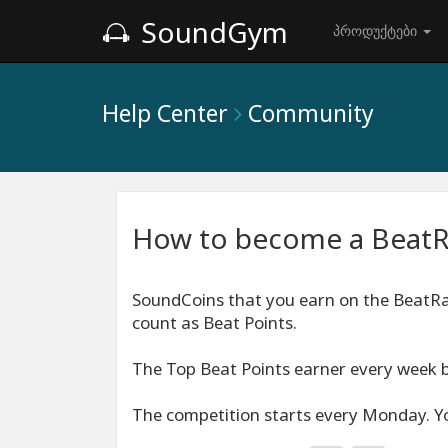
SoundGym
პროდუქტები
Help Center
Community
How to become a BeatR
SoundCoins that you earn on the BeatRac
count as Beat Points.
The Top Beat Points earner every week 
The competition starts every Monday. Yo