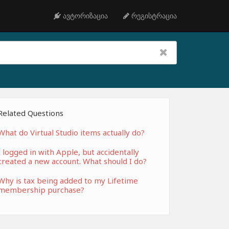
ავტორიზაცია
რეგისტრაცია
Related Questions
What do Virtual Studio items actually do?
I logged in with Apple, but accidentally
created a new account. What should I do?
Why is tax being added to my Lifetime
membership purchase?