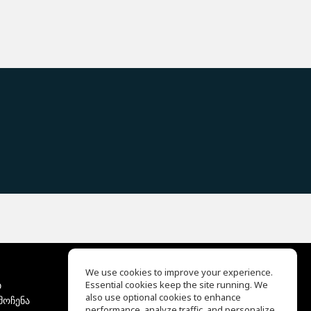
We use cookies to improve your experience.
ბ
Essential cookies keep the site running. We
EQ Ear Training
also use optional cookies to enhance
მოჩენა
Drum Machine
performance, analyze traffic, and personalize