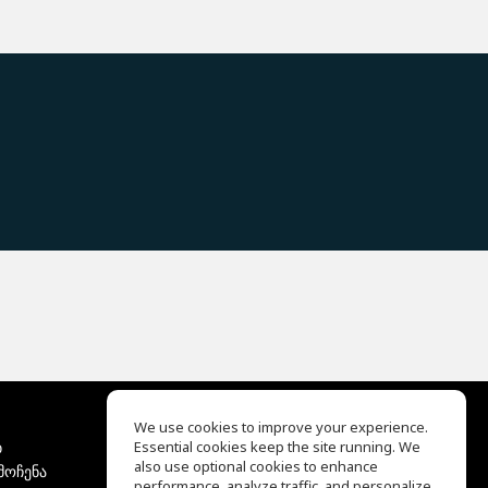
We use cookies to improve your experience.
ბ
Essential cookies keep the site running. We
EQ Ear Training
also use optional cookies to enhance
მოჩენა
Drum Machine
performance, analyze traffic, and personalize