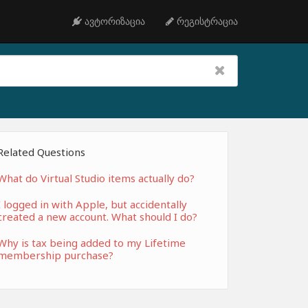
ავტორიზაცია
რეგისტრაცია
Related Questions
What do Virtual Studio items actually do?
I logged in with Apple, but accidentally
created a new account. What should I do?
Why is tax being added to my Lifetime
membership purchase?