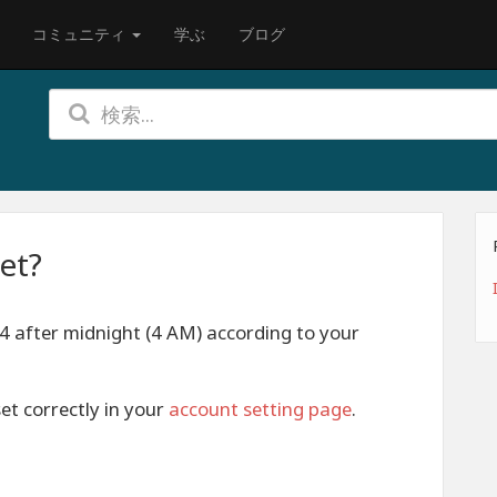
コミュニティ
学ぶ
ブログ
et?
 4 after midnight (4 AM) according to your
et correctly in your
account setting page
.