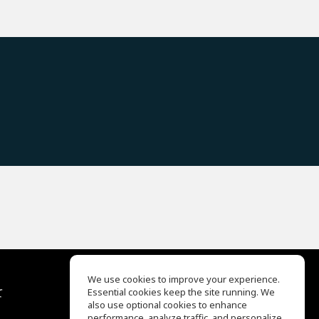
We use cookies to improve your experience.
て
Essential cookies keep the site running. We
EQ Ear Training
also use optional cookies to enhance
Drum Machine
performance, analyze traffic, and personalize