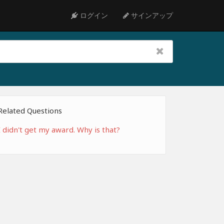
ログイン
サインアップ
Related Questions
I didn't get my award. Why is that?