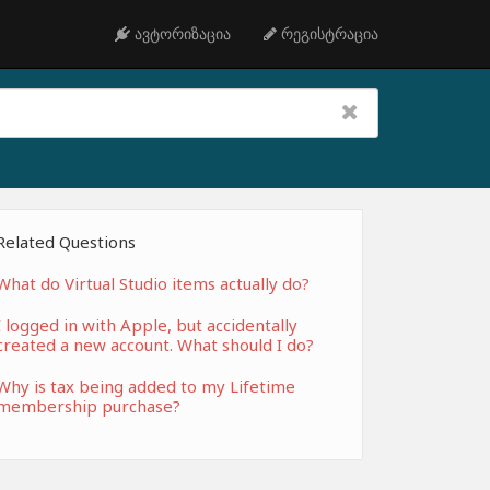
ავტორიზაცია
რეგისტრაცია
Related Questions
What do Virtual Studio items actually do?
I logged in with Apple, but accidentally
created a new account. What should I do?
Why is tax being added to my Lifetime
membership purchase?