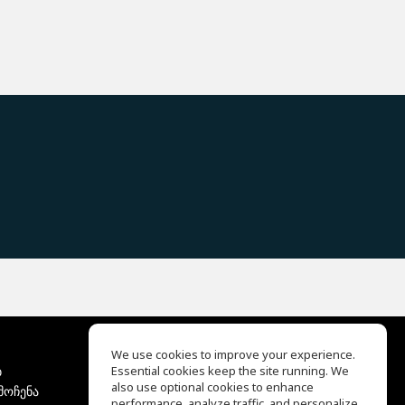
We use cookies to improve your experience.
ბ
Essential cookies keep the site running. We
EQ Ear Training
also use optional cookies to enhance
მოჩენა
Drum Machine
performance, analyze traffic, and personalize