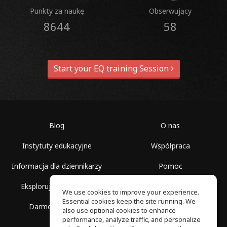
Punkty za naukę
Obserwujący
8644
58
Start your EQ training Session
Blog
O nas
Instytuty edukacyjne
Współpraca
Informacja dla dziennikarzy
Pomoc
Eksploruj przestrzenie
Warunki korzystania
We use cookies to improve your experience.
Essential cookies keep the site running. We
Darmowa szkoła
Polityka prywatności
also use optional cookies to enhance
performance, analyze traffic, and personalize