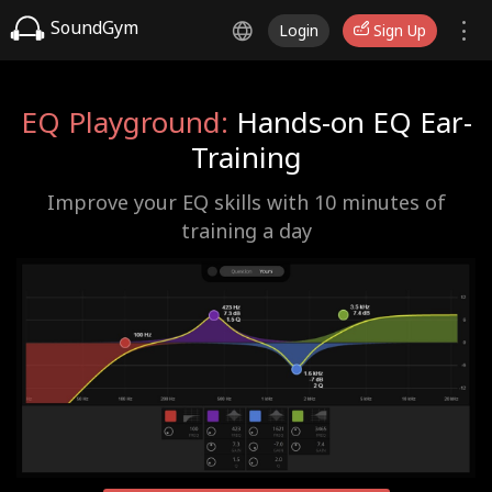
SoundGym
Login
Sign Up
EQ Playground:
Hands-on EQ Ear-
Training
Improve your EQ skills with 10 minutes of
training a day