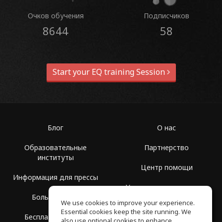
Очков обучения
Подписчиков
8644
58
Start your EQ training Session
Блог
О нас
Образовательные
Партнерство
институты
Центр помощи
Информация для прессы
Условия использования
Больше Групп
We use cookies to improve your experience.
Политика
Essential cookies keep the site running. We
Бесплатная школа
конфиденциальности
also use optional cookies to enhance