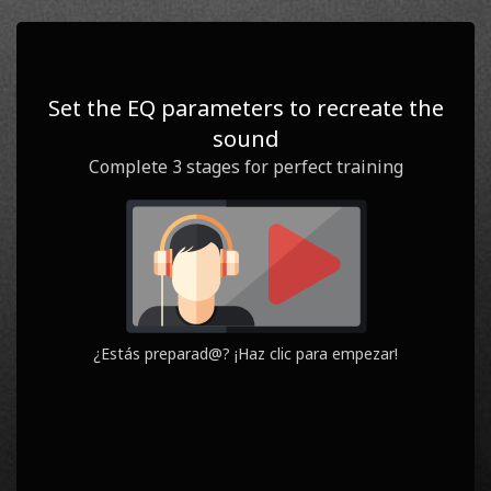
0
1
/ 3
PUNTUACIÓN
FASE
Set the EQ parameters to recreate the
sound
Question
Yours
Complete 3 stages for perfect training
¿Estás preparad@? ¡Haz clic para empezar!