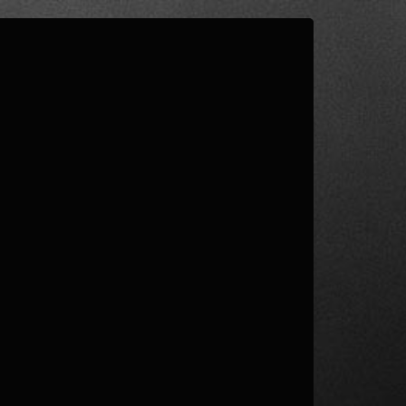
1
/ 3
FASE