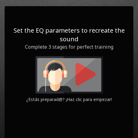
0
1
/ 3
PUNTUACIÓN
FASE
Set the EQ parameters to recreate the
sound
Question
Yours
Complete 3 stages for perfect training
¿Estás preparad@? ¡Haz clic para empezar!