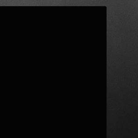
1
/ 3
FASE