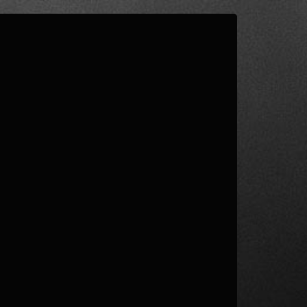
1
/ 3
PALIER