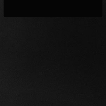
解答確認
続ける