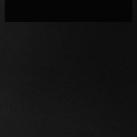
解答確認
続ける