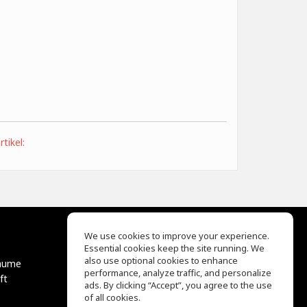
tikel:
We use cookies to improve your experience.
Essential cookies keep the site running. We
EQ Ear Training
also use optional cookies to enhance
äume
Drum Machine
performance, analyze traffic, and personalize
ft
Hilfe
ads. By clicking “Accept”, you agree to the use
Nutzungsbedingungen
of all cookies.