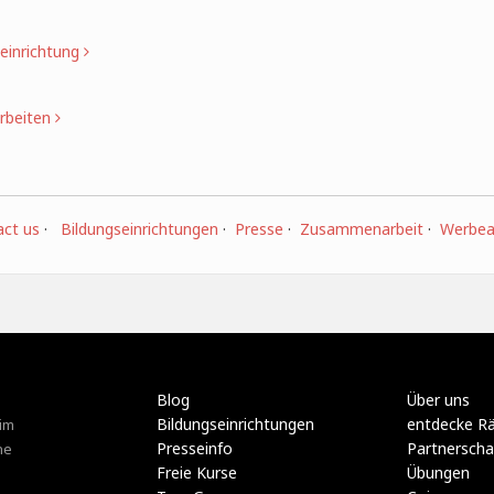
einrichtung
rbeiten
ct us
·
Bildungseinrichtungen
·
Presse
·
Zusammenarbeit
·
Werbear
Blog
Über uns
Bildungseinrichtungen
entdecke R
im
Presseinfo
Partnerscha
ne
Freie Kurse
Übungen