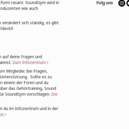
tform rasant. SoundGym wird in
Folg uns
roduzenten wie auch
 verändert sich ständig, es gibt
ntdeckt!
 auf deine Fragen und
annst.
Zum Infozentrum
ym Mitglieder. Bei Fragen,
Unterstützung. Sollte es zu
in einem der Foren und du
über das Gehörtraining, Sound
 für SoundGym vorschlagen.
Die
nn du im Infozentrum und in der
us