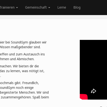
Trainieren
Gemeinschaft
Lerne
Blog
r hier bei SoundGym glauben wir
 Wissen maßgebender sind.
effen und zum Austausch ins
fnehmen und Abmischen.
machen. Wir bieten dir die
as zu lernen, was nötigt ist,
.
nochmals gibt. Freundlich,
 SoundGym noch einige
begeisterte Menschen. Wir sind
en zusammengehören. Spaß beim