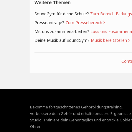
Weitere Themen
SoundGym für deine Schule?
Zum Bereich Bildungs
Presseanfrage?
Zum Pressebereich
Mit uns zusammenarbeiten?
Lass uns zusammena
Deine Musik auf SoundGym?
Musik bereitstellen
Conta
Bekomme fortgeschrittenes Gehörbildungstraining,
verbessere dein Gehör und erhalte bessere Ergebnisse 
Studio. Trainiere dein Gehör täglich und entwickle Golde
Ohren.