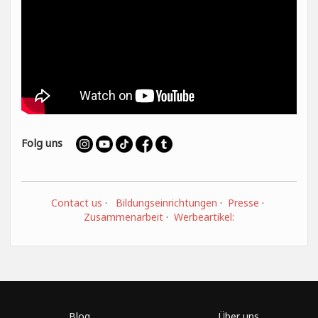
Folg uns
Contact us
·
Bildungseinrichtungen
·
Presse
·
Zusammenarbeit
·
Werbeartikel:
Blog
Über uns