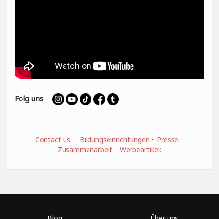
Folg uns
Contact us
·
Bildungseinrichtungen
·
Presse
·
Zusammenarbeit
·
Werbeartikel:
Blog
Über uns