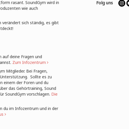
tform rasant. SoundGym wird in
Folg uns
roduzenten wie auch
 verändert sich ständig, es gibt
ntdeckt!
 auf deine Fragen und
annst.
Zum Infozentrum
ym Mitglieder. Bei Fragen,
Unterstützung. Sollte es zu
in einem der Foren und du
über das Gehörtraining, Sound
 für SoundGym vorschlagen.
Die
nn du im Infozentrum und in der
us