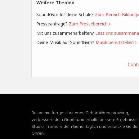
Weitere Themen
SoundGym für deine Schule?
Zum Bereich Bildungs
Presseanfrage?
Zum Pressebereich
Mit uns zusammenarbeiten?
Lass uns zusammena
Deine Musik auf SoundGym?
Musik bereitstellen
Conta
Bekomme fortgeschrittenes Gehörbildungstraining,
verbessere dein Gehör und erhalte bessere Ergebnisse 
Studio. Trainiere dein Gehör täglich und entwickle Golde
Ohren.