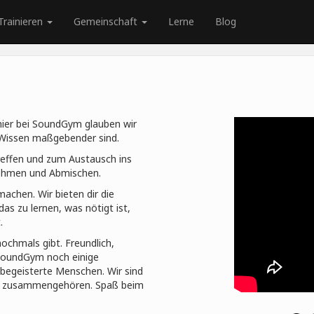
Trainieren
Gemeinschaft
Lerne
Blog
r hier bei SoundGym glauben wir
 Wissen maßgebender sind.
effen und zum Austausch ins
fnehmen und Abmischen.
machen. Wir bieten dir die
as zu lernen, was nötigt ist,
.
nochmals gibt. Freundlich,
 SoundGym noch einige
begeisterte Menschen. Wir sind
en zusammengehören. Spaß beim