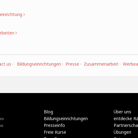
einrichtung
rbeiten
ct us
·
Bildungseinrichtungen
·
Presse
·
Zusammenarbeit
·
Werbear
Blog
Über uns
Bildungseinrichtungen
entdecke R
im
Presseinfo
Partnerscha
ne
Freie Kurse
Übungen