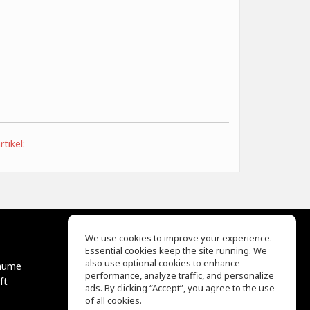
tikel:
We use cookies to improve your experience.
Essential cookies keep the site running. We
EQ Ear Training
also use optional cookies to enhance
äume
Drum Machine
performance, analyze traffic, and personalize
ft
Hilfe
ads. By clicking “Accept”, you agree to the use
Nutzungsbedingungen
of all cookies.