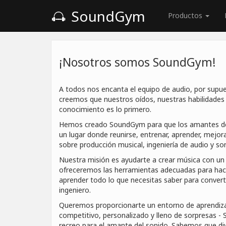
SoundGym
Productos
¡Nosotros somos SoundGym!
A todos nos encanta el equipo de audio, por supu
creemos que nuestros oídos, nuestras habilidades
conocimiento es lo primero.
Hemos creado SoundGym para que los amantes de
un lugar donde reunirse, entrenar, aprender, mejora
sobre producción musical, ingeniería de audio y son
Nuestra misión es ayudarte a crear música con un 
ofreceremos las herramientas adecuadas para hace
aprender todo lo que necesitas saber para convert
ingeniero.
Queremos proporcionarte un entorno de aprendiza
competitivo, personalizado y lleno de sorpresas 
recreo para el amante del sonido. Sabemos que div