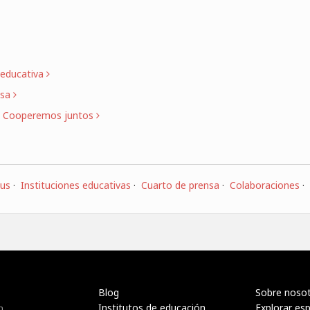
n educativa
nsa
?
Cooperemos juntos
 us
·
Instituciones educativas
·
Cuarto de prensa
·
Colaboraciones
·
Blog
Sobre noso
Institutos de educación
Explorar es
n