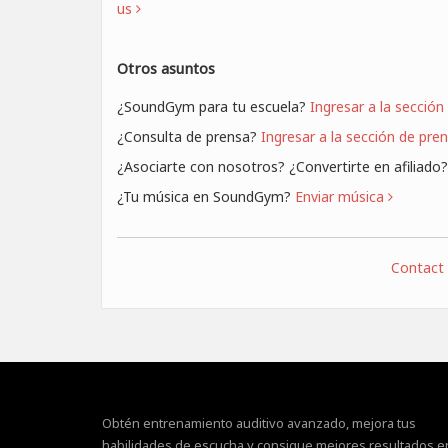
us
Otros asuntos
¿SoundGym para tu escuela?
Ingresar a la secció
¿Consulta de prensa?
Ingresar a la sección de pre
¿Asociarte con nosotros? ¿Convertirte en afiliado
¿Tu música en SoundGym?
Enviar música
Contact
Obtén entrenamiento auditivo avanzado, mejora tus
habilidades de escucha y consigue mejores resultados e