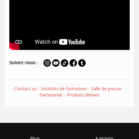
Suivez-nous :
Contact us
·
Instituts de formation
·
Salle de presse
·
Partenariat
·
Produits dérivés
Blog
A propos