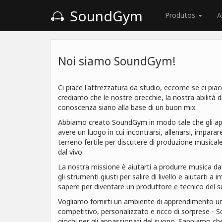
SoundGym
Produtos
A
Noi siamo SoundGym!
Ci piace l'attrezzatura da studio, eccome se ci pi
crediamo che le nostre orecchie, la nostra abilità d
conoscenza siano alla base di un buon mix.
Abbiamo creato SoundGym in modo tale che gli a
avere un luogo in cui incontrarsi, allenarsi, imparare
terreno fertile per discutere di produzione musica
dal vivo.
La nostra missione è aiutarti a produrre musica d
gli strumenti giusti per salire di livello e aiutarti a
sapere per diventare un produttore e tecnico del s
Vogliamo fornirti un ambiente di apprendimento un
competitivo, personalizzato e ricco di sorprese 
giochi per gli appassionati del suono. Sappiamo ch