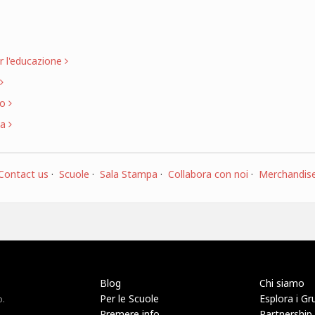
er l'educazione
mo
ca
Contact us
·
Scuole
·
Sala Stampa
·
Collabora con noi
·
Merchandis
Blog
Chi siamo
Per le Scuole
Esplora i Gr
o.
Premere info
Partnership