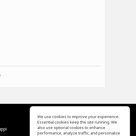
e
We use cookies to improve your experience.
Essential cookies keep the site running. We
EQ Ear Training
also use optional cookies to enhance
uppi
Drum Machine
performance, analyze traffic, and personalize
Aiuto