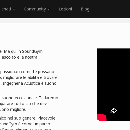
llenati
Community
Lezioni
Blog
ace! Ma qui in SoundGym
i ascolto e la nostra
ppassionati come te possano
, migliorare le abilità e trovare
le, Ingegneria Acustica e suono
al suono eccezionale. Ti daremo
 imparare tutto ciò che devi
uono migliore.
ico nel suo genere. Piacevole,
- SoundGym è come un parco
e l'apprendimento avviene in