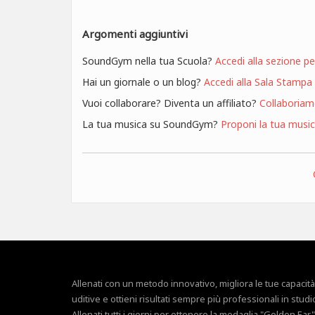
Argomenti aggiuntivi
SoundGym nella tua Scuola?
Accedi alla sezione p
Hai un giornale o un blog?
Accedi alla Sala Stampa
Vuoi collaborare? Diventa un affiliato?
Collaboria
La tua musica su SoundGym?
Proponi la tua musi
Allenati con un metodo innovativo, migliora le tue capacità
uditive e ottieni risultati sempre più professionali in studi
Allenati tutti i giorni per ottenere la medaglia "Golden Ear"