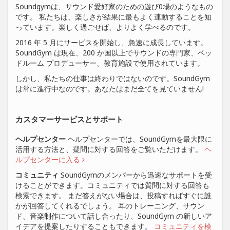
Soundgymは、サウンド愛好家のための遊び0場のようなもの
です。 私たちは、楽しさが結果に最もよく連動することを知
っています。楽しく過ごせば、よりよく学べるのです。
2016 年 5 月にサービスを開始し、急速に成長しています。
SoundGym は現在、200 か国以上でサウンドの専門家、ベッ
ドルーム プロデューサー、教育施設で使用されています。
しかし、私たちの仕事は終わりではないのです。SoundGym
は常に進行中なのです。あなたはまだ全てを見ていません!
カスタマーサービスとサポート
ヘルプセンター
ヘルプセンターでは、SoundGymを最大限に
活用する方法と、疑問に対する回答をご覧いただけます。
ヘ
ルプセンターに入る
コミュニティ
SoundGymのメンバーから迅速なサポートを受
けることができます。コミュニティでは質問に対する回答も
検索できます。 まだ答えがない場合は、投稿すればすぐに誰
かが回答してくれるでしょう。 耳のトレーニング、サウン
ド、音楽制作について話し合ったり、SoundGym の新しいア
イデアを提案したりすることもできます。
コミュニティを検