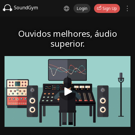
SoundGym
Login
Sign Up
Ouvidos melhores, áudio
superior.