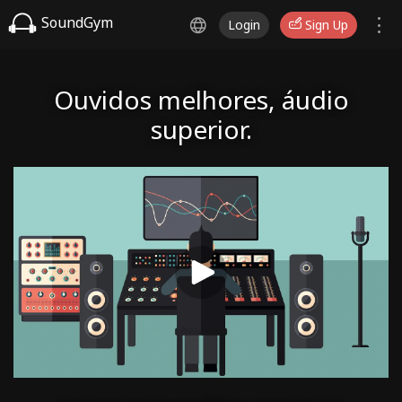
SoundGym
Login
Sign Up
Ouvidos melhores, áudio
superior.