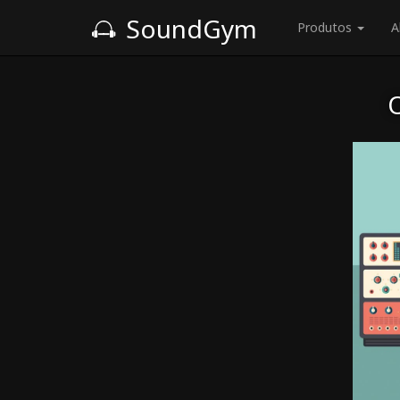
SoundGym
Produtos
A
O