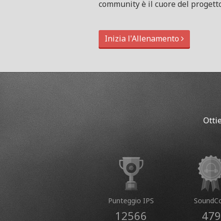
community è il cuore del progetto
Inizia l'Allenamento
Otti
Punteggio IPS
SoundCo
12566
479