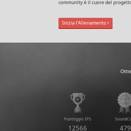
community è il cuore del progetto
Inizia l'Allenamento
Otti
Punteggio IPS
SoundCo
12566
479