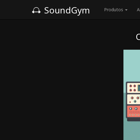
SoundGym
Produtos
A
O