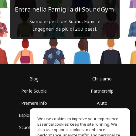
Entra nella Famiglia di SoundGym
Siamo esperti del Suono, Fonici e
Ingegneri da più di 200 paesi.
Blog
Chi siamo
Per le Scuole
Partnership
Premere info
Aiuto
Esplora i Gruppi
Termini di Utilizzo
We use cookies to improve your experience.
Essential cookies keep the site running. We
Scuola gratuita
Politica sulla Privacy
also use optional cookies to enhance
performance, analyze traffic, and personalize