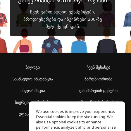
გაწევრიანდი SoundGym ოჯახში
ჩვენ ვართ აუდიო ექსპერტები,
პროდიუსერები და ინჟინრები 200-ზე
მეტი ქვეყნიდან.
ბლოგი
ჩვენ შესახებ
სასწავლო ინსტანცია
პარტნიორობა
ინფორმაცია
დახმარების ცენტრი
სივრცის აღმოჩენა
გამოყენების პირობები
We use cookies to improve your experience.
უფასო სკოლა
კონფიდენციალურობის
Essential cookies keep the site running. We
პოლიტიკა
also use optional cookies to enhance
performance, analyze traffic, and personalize