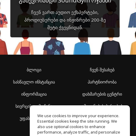
გაწევრიანდი SoundGym ოჯახში
ჩვენ ვართ აუდიო ექსპერტები,
პროდიუსერები და ინჟინრები 200-ზე
მეტი ქვეყნიდან.
ბლოგი
ჩვენ შესახებ
სასწავლო ინსტანცია
პარტნიორობა
ინფორმაცია
დახმარების ცენტრი
სივრცის აღმოჩენა
გამოყენების პირობები
We use cookies to improve your experience.
უფასო სკოლა
კონფიდენციალურობის
Essential cookies keep the site running. We
პოლიტიკა
also use optional cookies to enhance
performance, analyze traffic, and personalize