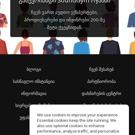
გაწევრიანდი SoundGym ოჯახში
ჩვენ ვართ აუდიო ექსპერტები,
პროდიუსერები და ინჟინრები 200-ზე
მეტი ქვეყნიდან.
ბლოგი
ჩვენ შესახებ
სასწავლო ინსტანცია
პარტნიორობა
ინფორმაცია
დახმარების ცენტრი
სივრცის აღმოჩენა
გამოყენების პირობები
We use cookies to improve your experience.
უფასო სკოლა
კონფიდენციალურობის
Essential cookies keep the site running. We
პოლიტიკა
also use optional cookies to enhance
performance, analyze traffic, and personalize