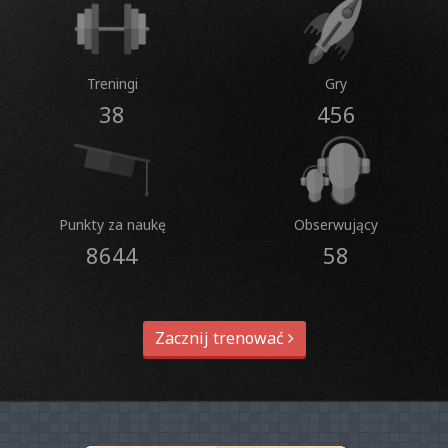
Treningi
Gry
38
456
Punkty za naukę
Obserwujący
8644
58
Zacznij trenować