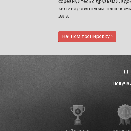
соревнуйтесь с друзьями, вдо
мотивированными: наше комм
зала.
Начнём тренировку
От
Получай
Рейтинг SPI
Количес