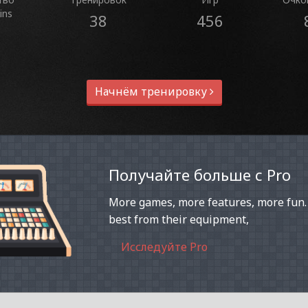
ins
38
456
Начнём тренировку
Получайте больше с Pro
More games, more features, more fun.
best from their equipment,
Исследуйте Pro