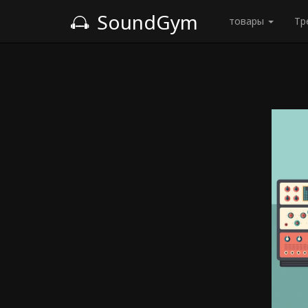
SoundGym
товары
Тр