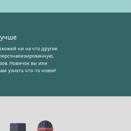
лучше
охожей ни на что другое.
персонализированную,
ов. Новичок вы или
ам узнать что-то новое!