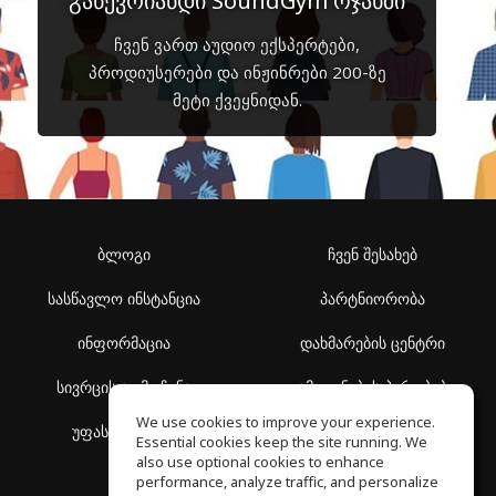
გაწევრიანდი SoundGym ოჯახში
ჩვენ ვართ აუდიო ექსპერტები,
პროდიუსერები და ინჟინრები 200-ზე
მეტი ქვეყნიდან.
ბლოგი
ჩვენ შესახებ
სასწავლო ინსტანცია
პარტნიორობა
ინფორმაცია
დახმარების ცენტრი
სივრცის აღმოჩენა
გამოყენების პირობები
We use cookies to improve your experience.
უფასო სკოლა
კონფიდენციალურობის
Essential cookies keep the site running. We
პოლიტიკა
also use optional cookies to enhance
performance, analyze traffic, and personalize