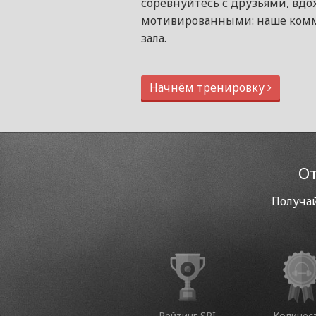
соревнуйтесь с друзьями, вдо
мотивированными: наше комм
зала.
Начнём тренировку
От
Получай
Рейтинг SPI
Количес