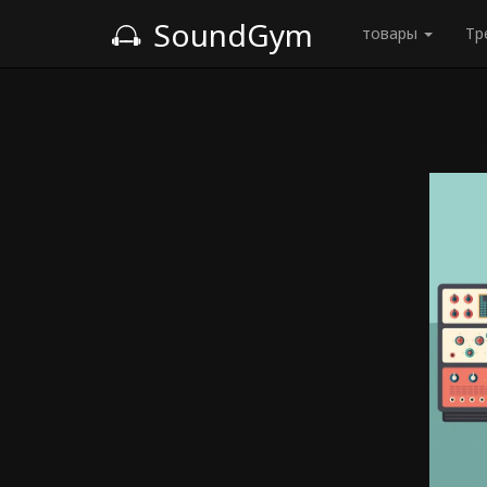
SoundGym
товары
Тр