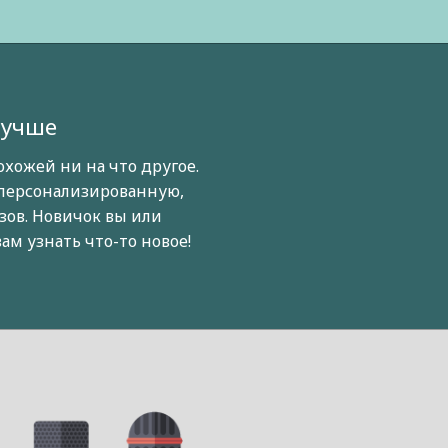
лучше
охожей ни на что другое.
персонализированную,
ов. Новичок вы или
ам узнать что-то новое!