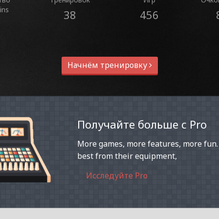
ins
38
456
Начнём тренировку
Получайте больше с Pro
More games, more features, more fun.
best from their equipment,
Исследуйте Pro