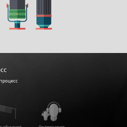
есс
 процесс
в обучения
Подписчиков