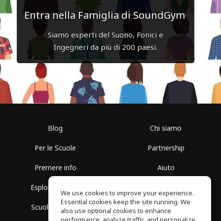
Entra nella Famiglia di SoundGym
Siamo esperti del Suono, Fonici e
Ingegneri da più di 200 paesi.
Blog
Chi siamo
Per le Scuole
Partnership
Premere info
Aiuto
Esplora i Gruppi
Termini di Utilizzo
We use cookies to improve your experience.
Essential cookies keep the site running. We
Scuola gratuita
Politica sulla Privacy
also use optional cookies to enhance
performance, analyze traffic, and personalize