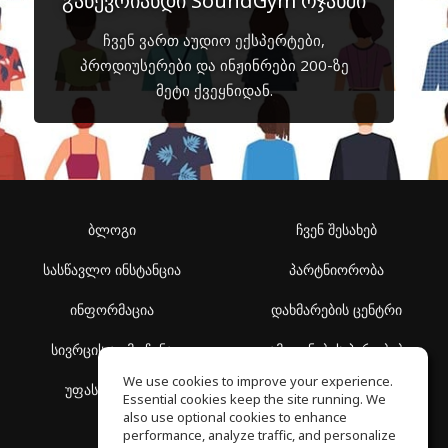
გაწევრიანდი SoundGym ოჯახში
ჩვენ ვართ აუდიო ექსპერტები,
პროდიუსერები და ინჟინრები 200-ზე
მეტი ქვეყნიდან.
ბლოგი
ჩვენ შესახებ
სასწავლო ინსტანცია
პარტნიორობა
ინფორმაცია
დახმარების ცენტრი
სივრცის აღმოჩენა
გამოყენების პირობები
We use cookies to improve your experience.
უფასო სკოლა
კონფიდენციალურობის
Essential cookies keep the site running. We
პოლიტიკა
also use optional cookies to enhance
performance, analyze traffic, and personalize