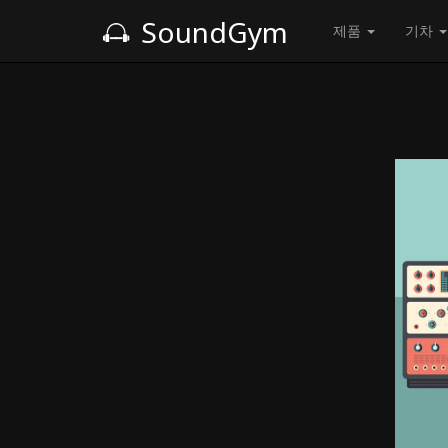
SoundGym
제품
기차