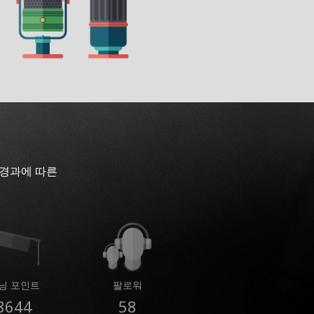
 경과에 따른
닝 포인트
팔로워
8644
58