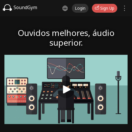
SoundGym
Login
Sign Up
Ouvidos melhores, áudio
superior.