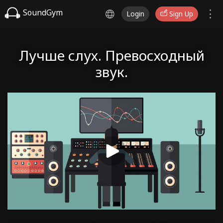
SoundGym
Login
Sign Up
Лучше слух. Превосходный
звук.