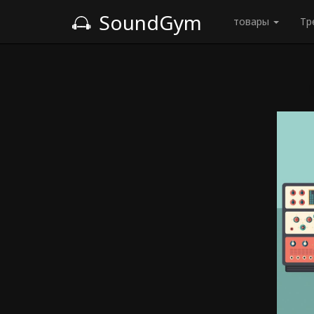
SoundGym
товары
Тр