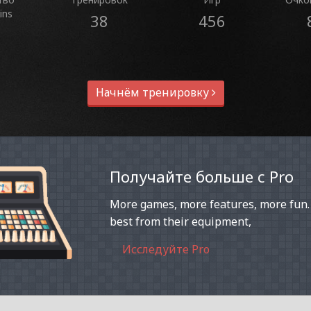
ins
38
456
Начнём тренировку
Получайте больше с Pro
More games, more features, more fun.
best from their equipment,
Исследуйте Pro