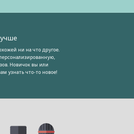
лучше
охожей ни на что другое.
персонализированную,
ов. Новичок вы или
ам узнать что-то новое!