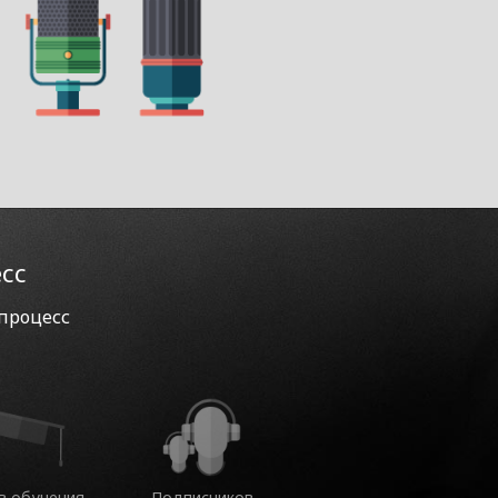
есс
 процесс
в обучения
Подписчиков