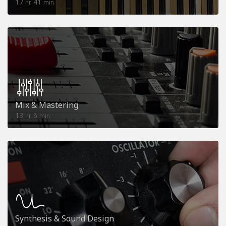
17
41
hr
min
Mix & Mastering
13
6
hr
min
Synthesis & Sound Design