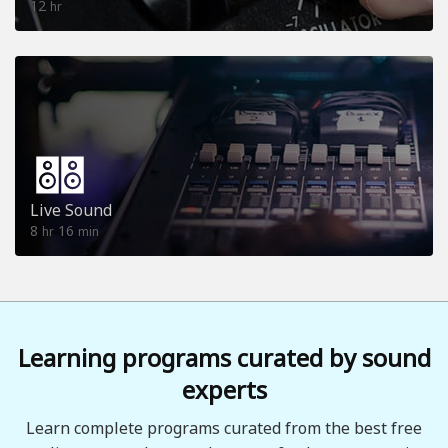
12
hr
Live Sound
8
16
hr
min
Learning programs curated by sound
experts
Learn complete programs curated from the best free