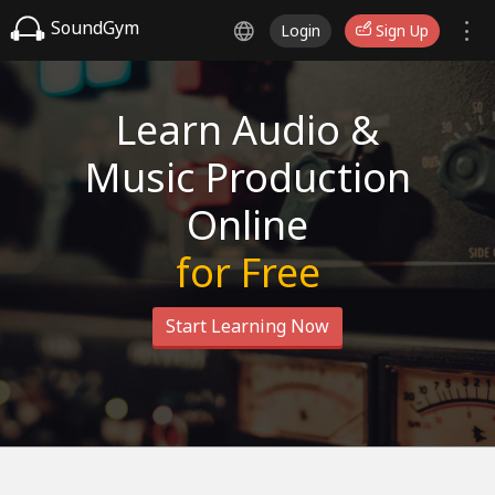
SoundGym
Login
Sign Up
Learn Audio &
Music Production
Online
for Free
Start Learning Now