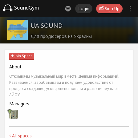
SoundGym
Login
Sign Up
UA SOUND
Для продюсеров из Украины
Join Space
About
Открываем музыкальный мир вместе. Делимя информацией.
Развиваемся, зарабатываем и получаем удовольствие от
процесса создания, усовершенствовани и развития музыки!
АЙОУ!
Managers
All spaces