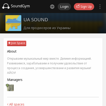
SoundGym
Login
Sign Up
UA SOUND
Для продюсеров из Украины
Join Space
About
Открываем музыкальный мир вместе. Делимя информацией.
Развиваемся, зарабатываем и получаем удовольствие от
процесса создания, усовершенствовани и развития музыки!
АЙОУ!
Managers
All spaces