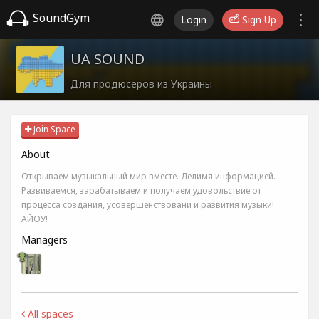
SoundGym
Login
Sign Up
UA SOUND
Для продюсеров из Украины
Join Space
About
Открываем музыкальный мир вместе. Делимя информацией.
Развиваемся, зарабатываем и получаем удовольствие от
процесса создания, усовершенствовани и развития музыки!
АЙОУ!
Managers
All spaces