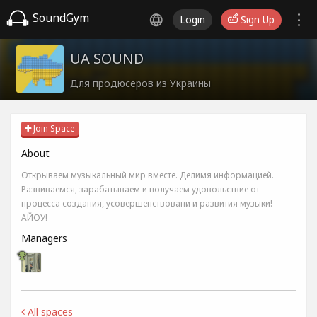
SoundGym
Login
Sign Up
UA SOUND
Для продюсеров из Украины
Join Space
About
Открываем музыкальный мир вместе. Делимя информацией.
Развиваемся, зарабатываем и получаем удовольствие от
процесса создания, усовершенствовани и развития музыки!
АЙОУ!
Managers
All spaces