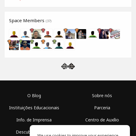
Space Members
(37)
O Blog
Sobre nós
Instituições Educacionais
Parceria
Info. de Imprensa
Centro de Auxílio
Descubra Espaços
Termos de Uso
We use cookies to improve your experience.